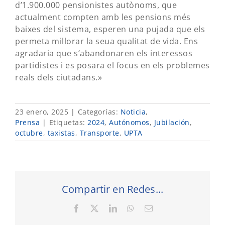
d’1.900.000 pensionistes autònoms, que
actualment compten amb les pensions més
baixes del sistema, esperen una pujada que els
permeta millorar la seua qualitat de vida. Ens
agradaria que s’abandonaren els interessos
partidistes i es posara el focus en els problemes
reals dels ciutadans.»
23 enero, 2025
|
Categorías:
Noticia
,
Prensa
|
Etiquetas:
2024
,
Autónomos
,
Jubilación
,
octubre
,
taxistas
,
Transporte
,
UPTA
Compartir en Redes...
Facebook
X
LinkedIn
WhatsApp
Correo
electrónico