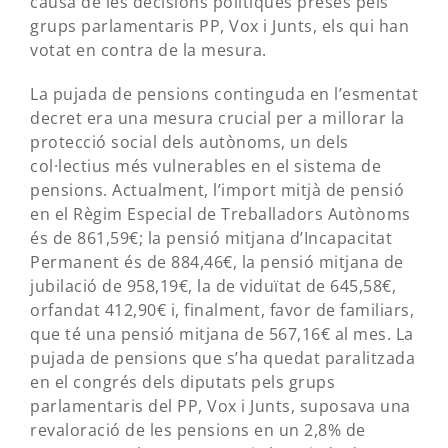
causa de les decisions polítiques preses pels
grups parlamentaris PP, Vox i Junts, els qui han
votat en contra de la mesura.
La pujada de pensions continguda en l’esmentat
decret era una mesura crucial per a millorar la
protecció social dels autònoms, un dels
col·lectius més vulnerables en el sistema de
pensions. Actualment, l’import mitjà de pensió
en el Règim Especial de Treballadors Autònoms
és de 861,59€; la pensió mitjana d’Incapacitat
Permanent és de 884,46€, la pensió mitjana de
jubilació de 958,19€, la de viduïtat de 645,58€,
orfandat 412,90€ i, finalment, favor de familiars,
que té una pensió mitjana de 567,16€ al mes. La
pujada de pensions que s’ha quedat paralitzada
en el congrés dels diputats pels grups
parlamentaris del PP, Vox i Junts, suposava una
revaloració de les pensions en un 2,8% de