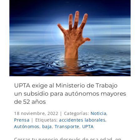
UPTA exige al Ministerio de Trabajo
un subsidio para autónomos mayores
de 52 años
18 noviembre, 2022
|
Categorías:
Noticia
,
Prensa
|
Etiquetas:
accidentes laborales
,
Autónomos
,
baja
,
Transporte
,
UPTA
Cerrar tu negocio después de esa edad, en