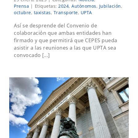
Prensa
|
Etiquetas:
2024
,
Autónomos
,
Jubilación
,
octubre
,
taxistas
,
Transporte
,
UPTA
Así se desprende del Convenio de
colaboración que ambas entidades han
firmado y que permitirá que CEPES pueda
asistir a las reuniones a las que UPTA sea
convocado [...]